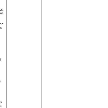
les
Bus
 en
es
t
s
us
Le