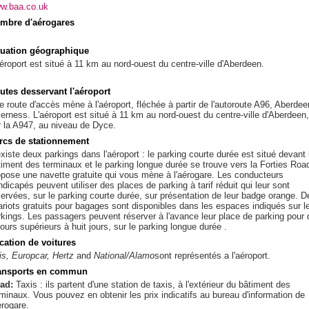
w.baa.co.uk
mbre d'aérogares
tuation géographique
aéroport est situé à 11 km au nord-ouest du centre-ville d'Aberdeen.
utes desservant l'aéroport
e route d'accès mène à l'aéroport, fléchée à partir de l'autoroute A96, Aberdee
verness. L'aéroport est situé à 11 km au nord-ouest du centre-ville d'Aberdeen,
r la A947, au niveau de Dyce.
rcs de stationnement
existe deux parkings dans l'aéroport : le parking courte durée est situé devant 
timent des terminaux et le parking longue durée se trouve vers la Forties Road
opose une navette gratuite qui vous mène à l'aérogare. Les conducteurs
dicapés peuvent utiliser des places de parking à tarif réduit qui leur sont
servées, sur le parking courte durée, sur présentation de leur badge orange. D
ariots gratuits pour bagages sont disponibles dans les espaces indiqués sur l
rkings. Les passagers peuvent réserver à l'avance leur place de parking pour
ours supérieurs à huit jours, sur le parking longue durée .
cation de voitures
is, Europcar, Hertz
and
National/Alamo
sont représentés a l'aéroport.
ansports en commun
ad:
Taxis : ils partent d'une station de taxis, à l'extérieur du bâtiment des
rminaux. Vous pouvez en obtenir les prix indicatifs au bureau d'information de
érogare.