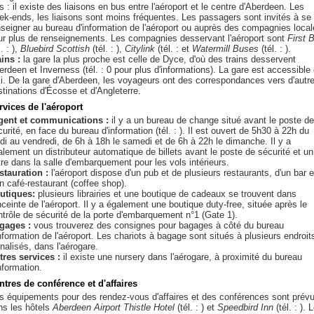
 : il existe des liaisons en bus entre l'aéroport et le centre d'Aberdeen. Les
ek-ends, les liaisons sont moins fréquentes. Les passagers sont invités à se
nseigner au bureau d'information de l'aéroport ou auprès des compagnies loca
ur plus de renseignements. Les compagnies desservant l'aéroport sont
First 
l. : ),
Bluebird Scottish
(tél. : ),
Citylink
(tél. : et
Watermill Buses
(tél. : ).
ains :
la gare la plus proche est celle de Dyce, d'où des trains desservent
erdeen et Inverness (tél. : 0 pour plus d'informations). La gare est accessible
xi. De la gare d'Aberdeen, les voyageurs ont des correspondances vers d'autr
stinations d'Écosse et d'Angleterre.
rvices de l'aéroport
gent et communications :
il y a un bureau de change situé avant le poste de
urité, en face du bureau d'information (tél. : ). Il est ouvert de 5h30 à 22h du
ndi au vendredi, de 6h à 18h le samedi et de 6h à 22h le dimanche. Il y a
alement un distributeur automatique de billets avant le poste de sécurité et un
tre dans la salle d'embarquement pour les vols intérieurs.
stauration :
l'aéroport dispose d'un pub et de plusieurs restaurants, d'un bar e
n café-restaurant (coffee shop).
utiques:
plusieurs librairies et une boutique de cadeaux se trouvent dans
nceinte de l'aéroport. Il y a également une boutique duty-free, située après le
ntrôle de sécurité de la porte d'embarquement n°1 (Gate 1).
gages :
vous trouverez des consignes pour bagages à côté du bureau
nformation de l'aéroport. Les chariots à bagage sont situés à plusieurs endroit
nalisés, dans l'aérogare.
tres services :
il existe une nursery dans l'aérogare, à proximité du bureau
nformation.
ntres de conférence et d'affaires
s équipements pour des rendez-vous d'affaires et des conférences sont prév
ns les hôtels
Aberdeen Airport Thistle Hotel
(tél. : ) et
Speedbird Inn
(tél. : ). 