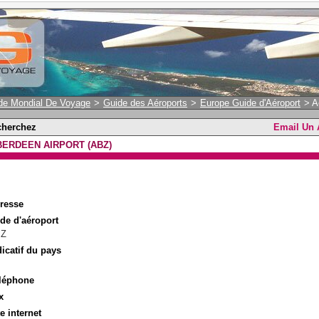
de Mondial De Voyage
>
Guide des Aéroports
>
Europe Guide d'Aéroport
> A
cherchez
Email Un
BERDEEN AIRPORT (ABZ)
resse
de d'aéroport
BZ
dicatif du pays
léphone
x
te internet