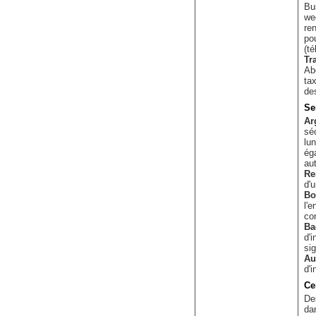
Bus
we
re
po
(té
Tr
Ab
ta
de
Se
Ar
séc
lu
ég
au
Re
d'u
Bo
l'e
co
Ba
d'i
sig
Au
d'i
Ce
De
da