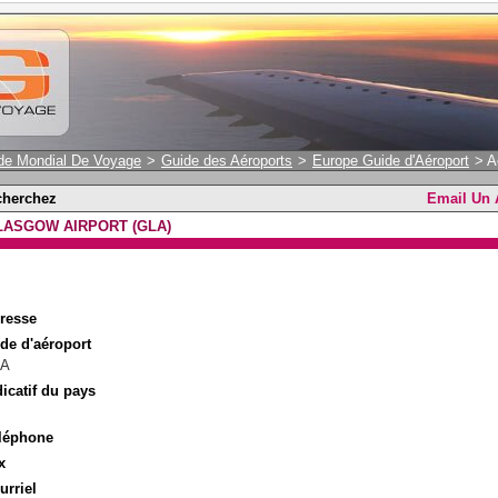
de Mondial De Voyage
>
Guide des Aéroports
>
Europe Guide d'Aéroport
> A
cherchez
Email Un
LASGOW AIRPORT (GLA)
resse
de d'aéroport
LA
dicatif du pays
léphone
x
urriel