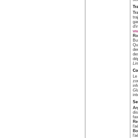
Tr
Tra
tr
ga
d'
ww
Ro
Bus
Qu
de
de
dép
Li
Co
Le
zo
in
Gl
in
Se
Ar
di
fa
Re
l'a
Bo
l'a