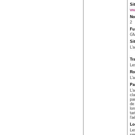
Si
ww
No
2
Fu
GM
Si
L'
Tr
Le
Ro
L'a
Pa
L'
cl
pa
de
lon
tar
l'a
Lo
Le
se