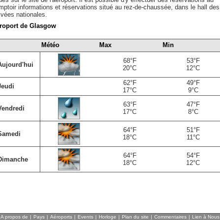
mptoir informations et réservations situé au rez-de-chaussée, dans le hall des
ivées nationales.
roport de Glasgow
Météo
Max
Min
68°F
53°F
Aujourd'hui
20°C
12°C
62°F
49°F
Jeudi
17°C
9°C
63°F
47°F
Vendredi
17°C
8°C
64°F
51°F
Samedi
18°C
11°C
64°F
54°F
Dimanche
18°C
12°C
A propos de
|
Pays
|
Aéroports
|
Events
|
Horloge
|
Plan du site
|
Commentaires
|
Lien à Nous