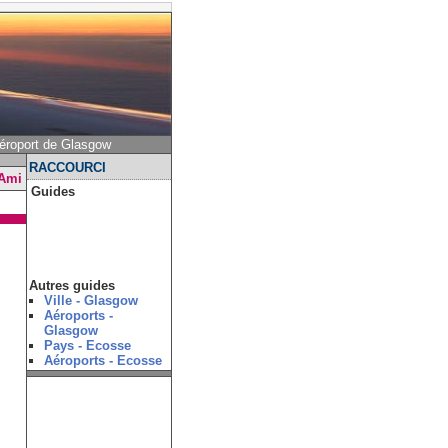
éroport de Glasgow
RACCOURCI
 Ami
Guides
Autres guides
Ville - Glasgow
Aéroports -
Glasgow
Pays - Ecosse
Aéroports - Ecosse