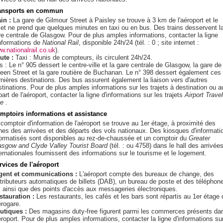
ansports en commun
in :
La gare de Gilmour Street à Paisley se trouve à 3 km de l'aéroport et le
ajet ne prend que quelques minutes en taxi ou en bus. Des trains desservent l
re centrale de Glasgow. Pour de plus amples informations, contacter la ligne
informations de
National Rail
, disponible 24h/24 (tél. : 0 ; site internet :
w.nationalrail.co.uk
).
ute :
Taxi : Munis de compteurs, ils circulent 24h/24.
 : Le n° 905 dessert le centre-ville et la gare centrale de Glasgow, la gare de
een Street et la gare routière de Buchanan. Le n° 398 dessert également ces
rnières destinations. Des bus assurent également la liaison vers d'autres
stinations. Pour de plus amples informations sur les trajets à destination ou a
art de l'aéroport, contacter la ligne d'informations sur les trajets
Airport Travel
ne
.
mptoirs informations et assistance
 comptoir d'information de l'aéroport se trouve au 1er étage, à proximité des
nes des arrivées et des départs des vols nationaux. Des kiosques d'informati
formatisés sont disponibles au rez-de-chaussée et un comptoir du
Greater
asgow and Clyde Valley Tourist Board
(tél. : ou 4758) dans le hall des arrivée
ternationales fournissent des informations sur le tourisme et le logement.
rvices de l'aéroport
gent et communications :
L'aéroport compte des bureaux de change, des
stributeurs automatiques de billets (DAB), un bureau de poste et des téléphon
x ainsi que des points d'accès aux messageries électroniques.
stauration :
Les restaurants, les cafés et les bars sont répartis au 1er étage 
érogare.
utiques :
Des magasins duty-free figurent parmi les commerces présents da
éroport. Pour de plus amples informations, contacter la ligne d'informations su