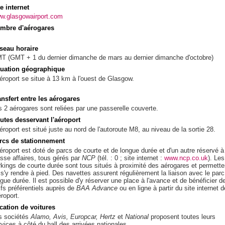
te internet
w.glasgowairport.com
mbre d'aérogares
seau horaire
T (GMT + 1 du dernier dimanche de mars au dernier dimanche d'octobre)
tuation géographique
aéroport se situe à 13 km à l'ouest de Glasgow.
ansfert entre les aérogares
s 2 aérogares sont reliées par une passerelle couverte.
utes desservant l'aéroport
éroport est situé juste au nord de l'autoroute M8, au niveau de la sortie 28.
rcs de stationnement
aéroport est doté de parcs de courte et de longue durée et d'un autre réservé à
asse affaires, tous gérés par
NCP
(tél. : 0 ; site internet :
www.ncp.co.uk
). Les
rkings de courte durée sont tous situés à proximité des aérogares et permette
 s'y rendre à pied. Des navettes assurent régulièrement la liaison avec le parc
gue durée. Il est possible d'y réserver une place à l'avance et de bénéficier d
ifs préférentiels auprès de
BAA Advance
ou en ligne à partir du site internet d
éroport.
cation de voitures
s sociétés
Alamo, Avis, Europcar, Hertz
et
National
proposent toutes leurs
rvices à côté du hall des arrivées nationales.