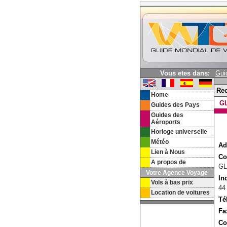
Vous etes dans:
Gui
Re
Home
G
Guides des Pays
Guides des
Aéroports
Horloge universelle
Météo
Ad
Lien à Nous
Co
A propos de
G
Votre Agence Voyage
In
Vols à bas prix
44
Location de voitures
Té
Fa
Co