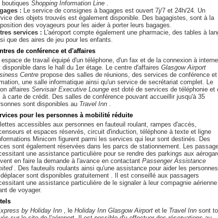
s boutiques
Shopping Information Line
.
gages :
Le service de consignes à bagages est ouvert 7j/7 et 24h/24. Un
rvice des objets trouvés est également disponible. Des bagagistes, sont à la
sposition des voyageurs pour les aider à porter leurs bagages.
tres services :
L'aéroport compte également une pharmacie, des tables à lan
si que des aires de jeu pour les enfants.
ntres de conférence et d'affaires
 espace de travail équipé d'un téléphone, d'un fax et de la connexion à interne
 disponible dans le hall du 1er étage. Le centre d'affaires
Glasgow Airport
siness Centre
propose des salles de réunions, des services de conférence et
rmation, une salle informatique ainsi qu'un service de secrétariat complet. Le
lon affaires
Servisair Executive Lounge
est doté de services de téléphonie et
x à carte de crédit. Des salles de conférence pouvant accueillir jusqu'à 35
rsonnes sont disponibles au
Travel Inn
.
rvices pour les personnes à mobilité réduite
ilettes accessibles aux personnes en fauteuil roulant, rampes d'accès,
censeurs et espaces réservés, circuit d'induction, téléphone à texte et ligne
informations Minicom figurent parmi les services qui leur sont destinés. Des
aces sont également réservées dans les parcs de stationnement. Les passag
cessitant une assistance particulière pour se rendre des parkings aux aéroga
ivent en faire la demande à l'avance en contactant
Passenger Assistance
mited
. Des fauteuils roulants ainsi qu'une assistance pour aider les personnes
 déplacer sont disponibles gratuitement . Il est conseillé aux passagers
cessitant une assistance particulière de le signaler à leur compagnie aérienne
ant de voyager.
tels
xpress by Holiday Inn
, le
Holiday Inn Glasgow Airport
et le
Travel Inn
sont t
ués sur le site de l'aéroport. Il est possible d'y effectuer des réservations au