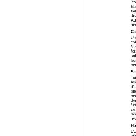
le
Ba
se
di
Au
ain
Ce
Un
est
Bu
fo
sa
fa
pe
Se
To
as
d'
pl
né
do
Li
se
né
av
Hô
L'
E
sit