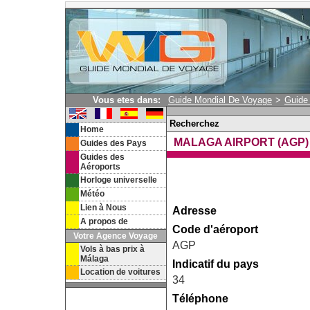
Vous etes dans:
Guide Mondial De Voyage
>
Guide
Recherchez
Home
MALAGA AIRPORT (AGP)
Guides des Pays
Guides des
Aéroports
Horloge universelle
Météo
Lien à Nous
Adresse
A propos de
Code d'aéroport
Votre Agence Voyage
AGP
Vols à bas prix à
Málaga
Indicatif du pays
Location de voitures
34
Téléphone