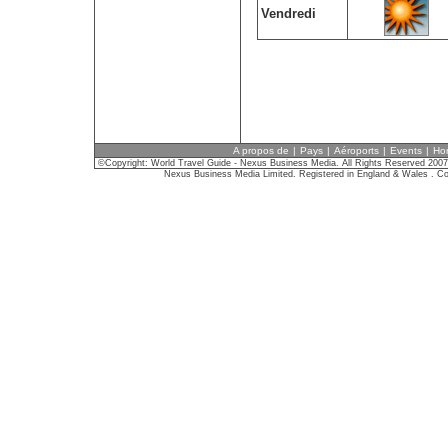
Vendredi
A propos de
|
Pays
|
Aéroports
|
Events
|
Hor
©Copyright: World Travel Guide - Nexus Business Media. All Rights Reserved 2007
Nexus Business Media Limited. Registered in England & Wales . C