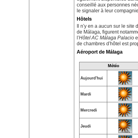
conseillé aux personnes néc
le signaler à leur compagni
Hôtels
Il n'y en a aucun sur le site
de Málaga, figurent notamme
l'
Hôtel AC Málaga Palacio
et
de chambres d'hôtel est pro
Aéroport de Málaga
Météo
Aujourd'hui
Mardi
Mercredi
Jeudi