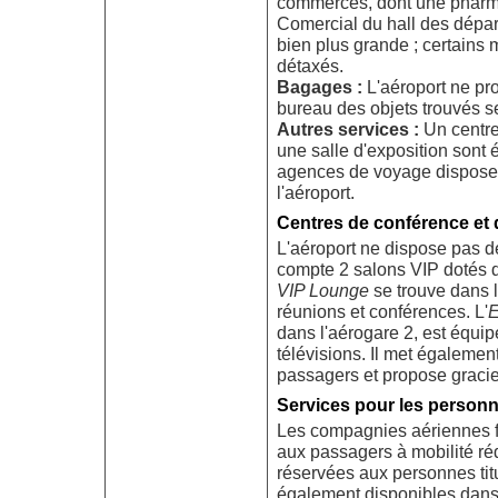
commerces, dont une pharm
Comercial du hall des dépar
bien plus grande ; certains
détaxés.
Bagages :
L'aéroport ne pr
bureau des objets trouvés se
Autres services :
Un centre
une salle d'exposition sont
agences de voyage disposen
l'aéroport.
Centres de conférence et d
L'aéroport ne dispose pas de
compte 2 salons VIP dotés d
VIP Lounge
se trouve dans l
réunions et conférences. L'
E
dans l'aérogare 2, est équip
télévisions. Il met égalemen
passagers et propose graci
Services pour les personne
Les compagnies aériennes fo
aux passagers à mobilité réd
réservées aux personnes titu
également disponibles dans 