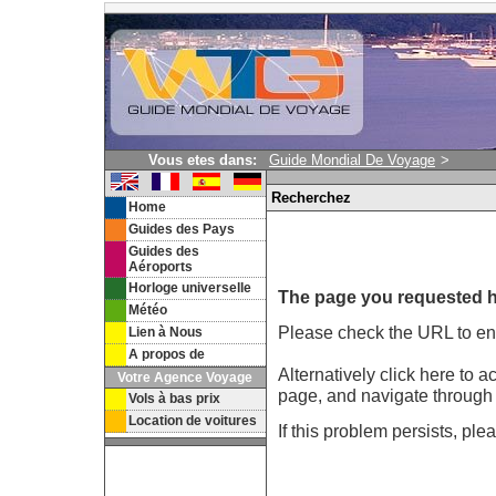
Vous etes dans:
Guide Mondial De Voyage
>
Recherchez
Home
Guides des Pays
Guides des
Aéroports
Horloge universelle
The page you requested h
Météo
Please check the URL to ensu
Lien à Nous
A propos de
Alternatively click here to 
Votre Agence Voyage
page, and navigate through t
Vols à bas prix
Location de voitures
If this problem persists, pl