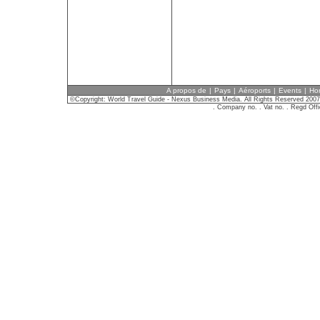
A propos de
|
Pays
|
Aéroports
|
Events
|
Hor
©Copyright: World Travel Guide - Nexus Business Media. All Rights Reserved 2007
. Company no. . Vat no. . Regd Of