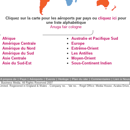
Cliquez sur la carte pour les aéroports par pays ou
cliquez ici
pour
une liste alphabétique
Anuga fair cologne
Afrique
Australie et Pacifique Sud
Amérique Centrale
Europe
Amérique du Nord
Extrême-Orient
Amérique du Sud
Les Antilles
Asie Centrale
Moyen-Orient
Asie du Sud-Est
Sous-Continent Indien
A propos de
|
Pays
|
Aéroports
|
Events
|
Horloge
|
Plan du site
|
Commentaires
|
Lien à Nous
 Business Media. All Rights Reserved 2007
imited. Registered in England & Wales . Company no. . Vat no. . Regd Office: Media House, Azalea Driv