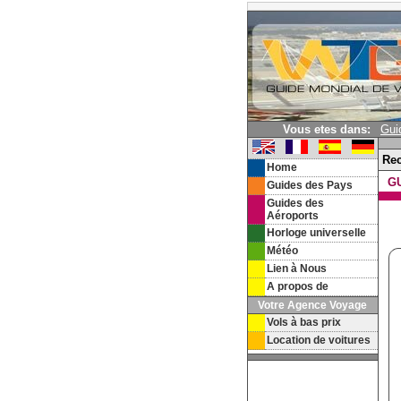
Vous etes dans:
Gui
Re
Home
G
Guides des Pays
Guides des
Aéroports
Horloge universelle
Météo
Lien à Nous
A propos de
Votre Agence Voyage
Vols à bas prix
Location de voitures