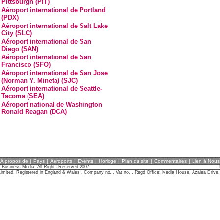
Pittsburgh (PIT)
Aéroport international de Portland
(PDX)
Aéroport international de Salt Lake
City (SLC)
Aéroport international de San
Diego (SAN)
Aéroport international de San
Francisco (SFO)
Aéroport international de San Jose
(Norman Y. Mineta) (SJC)
Aéroport international de Seattle-
Tacoma (SEA)
Aéroport national de Washington
Ronald Reagan (DCA)
A propos de
|
Pays
|
Aéroports
|
Events
|
Horloge
|
Plan du site
|
Commentaires
|
Lien à Nous
 Business Media. All Rights Reserved 2007
imited. Registered in England & Wales . Company no. . Vat no. . Regd Office: Media House, Azalea Driv