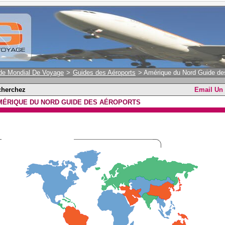
de Mondial De Voyage
>
Guides des Aéroports
> Amérique du Nord Guide de
cherchez
Email Un
MÉRIQUE DU NORD GUIDE DES AÉROPORTS