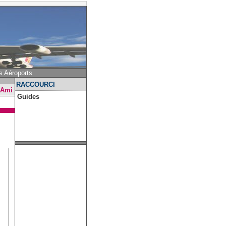
s Aéroports
RACCOURCI
 Ami
Guides