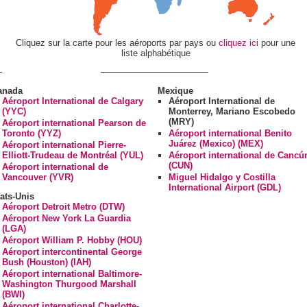
Cliquez sur la carte pour les aéroports par pays ou
cliquez ici
pour une
liste alphabétique
anada
Mexique
Aéroport International de Calgary
Aéroport International de
(YYC)
Monterrey, Mariano Escobedo
(MRY)
Aéroport international Pearson de
Toronto (YYZ)
Aéroport international Benito
Juárez (Mexico) (MEX)
Aéroport international Pierre-
Elliott-Trudeau de Montréal (YUL)
Aéroport international de Cancú
(CUN)
Aéroport international de
Vancouver (YVR)
Miguel Hidalgo y Costilla
International Airport (GDL)
ats-Unis
Aéroport Detroit Metro (DTW)
Aéroport New York La Guardia
(LGA)
Aéroport William P. Hobby (HOU)
Aéroport intercontinental George
Bush (Houston) (IAH)
Aéroport international Baltimore-
Washington Thurgood Marshall
(BWI)
Aéroport international Charlotte-