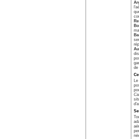
Ar
l'
qu
co
Re
Bo
ma
Ba
se
ré
Au
di
po
ga
de
Ce
L
pos
po
Ca
si
d'a
Se
To
ad
aé
pe
né