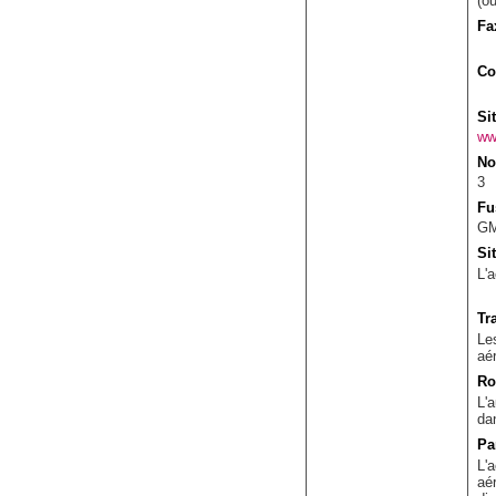
(o
Fa
Co
Si
ww
No
3
Fu
GM
Si
L'
Tr
Le
aé
Ro
L'
dan
Pa
L'
aé