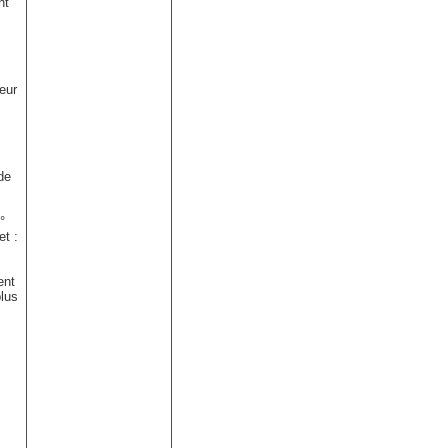
nt
ieur
de
°
et :
ent
plus
s