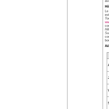
av
Hô
L
es
To
ww
co
Hil
Su
con
bo
Aé