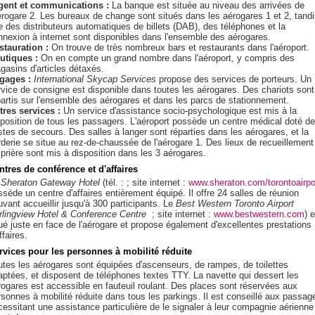
gent et communications :
La banque est située au niveau des arrivées de
aérogare 2. Les bureaux de change sont situés dans les aérogares 1 et 2, tand
e des distributeurs automatiques de billets (DAB), des téléphones et la
nnexion à internet sont disponibles dans l'ensemble des aérogares.
stauration :
On trouve de très nombreux bars et restaurants dans l'aéroport.
utiques :
On en compte un grand nombre dans l'aéroport, y compris des
gasins d'articles détaxés.
gages :
International Skycap Services
propose des services de porteurs. Un
rvice de consigne est disponible dans toutes les aérogares. Des chariots sont
partis sur l'ensemble des aérogares et dans les parcs de stationnement.
tres services :
Un service d'assistance socio-psychologique est mis à la
sposition de tous les passagers. L'aéroport possède un centre médical doté de
stes de secours. Des salles à langer sont réparties dans les aérogares, et la
rderie se situe au rez-de-chaussée de l'aérogare 1. Des lieux de recueillement
 prière sont mis à disposition dans les 3 aérogares.
ntres de conférence et d'affaires
e
Sheraton Gateway Hotel
(tél. : ; site internet :
www.sheraton.com/torontoairpo
sède un centre d'affaires entièrement équipé. Il offre 24 salles de réunion
uvant accueillir jusqu'à 300 participants. Le
Best Western Toronto Airport
rlingview Hotel & Conference Centre
; site internet :
www.bestwestern.com
) 
tué juste en face de l'aérogare et propose également d'excellentes prestations
ffaires.
rvices pour les personnes à mobilité réduite
utes les aérogares sont équipées d'ascenseurs, de rampes, de toilettes
aptées, et disposent de téléphones textes TTY. La navette qui dessert les
rogares est accessible en fauteuil roulant. Des places sont réservées aux
rsonnes à mobilité réduite dans tous les parkings. Il est conseillé aux passag
cessitant une assistance particulière de le signaler à leur compagnie aérienne