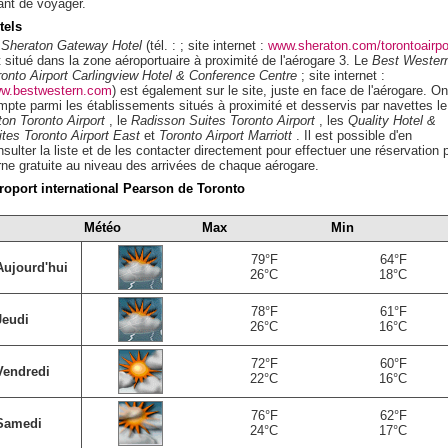
ant de voyager.
tels
e
Sheraton Gateway Hotel
(tél. : ; site internet :
www.sheraton.com/torontoairpo
t situé dans la zone aéroportuaire à proximité de l'aérogare 3. Le
Best Wester
ronto Airport Carlingview Hotel & Conference Centre
; site internet :
w.bestwestern.com
) est également sur le site, juste en face de l'aérogare. On
mpte parmi les établissements situés à proximité et desservis par navettes le
ton Toronto Airport
, le
Radisson Suites Toronto Airport
, les
Quality Hotel &
ites Toronto Airport East
et
Toronto Airport Marriott
. Il est possible d'en
sulter la liste et de les contacter directement pour effectuer une réservation 
rne gratuite au niveau des arrivées de chaque aérogare.
roport international Pearson de Toronto
Météo
Max
Min
79°F
64°F
Aujourd'hui
26°C
18°C
78°F
61°F
Jeudi
26°C
16°C
72°F
60°F
Vendredi
22°C
16°C
76°F
62°F
Samedi
24°C
17°C