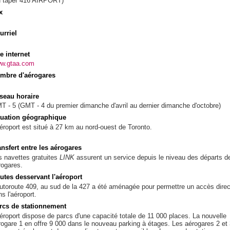
u taper 416 AIRPORT)
x
urriel
te internet
w.gtaa.com
mbre d'aérogares
seau horaire
T - 5 (GMT - 4 du premier dimanche d'avril au dernier dimanche d'octobre)
tuation géographique
aéroport est situé à 27 km au nord-ouest de Toronto.
ansfert entre les aérogares
s navettes gratuites
LINK
assurent un service depuis le niveau des départs d
rogares.
utes desservant l'aéroport
autoroute 409, au sud de la 427 a été aménagée pour permettre un accès direc
s l'aéroport.
rcs de stationnement
aéroport dispose de parcs d'une capacité totale de 11 000 places. La nouvelle
rogare 1 en offre 9 000 dans le nouveau parking à étages. Les aérogares 2 et