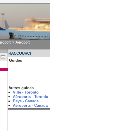
roport
> Aéroport
RACCOURCI
Guides
Autres guides
Ville - Toronto
Aéroports - Toronto
Pays - Canada
Aéroports - Canada