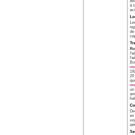
di
à t
acc
Lo
Le
re
de
cep
Tr
Ro
l'a
l'a
Bu
ww
19
20 
que
ww
un 
am
ha
Co
De
en
vo
aér
Se