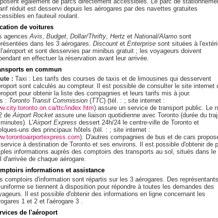
sposent également de parcs directement accessibles. Le parc de stationneme
arif réduit est desservi depuis les aérogares par des navettes gratuites
essibles en fauteuil roulant.
cation de voitures
s agences
Avis
,
Budget
,
Dollar/Thrifty
,
Hertz
et
National/Alamo
sont
présentées dans les 3 aérogares.
Discount
et
Enterprise
sont situées à l'extér
 l'aéroport et sont desservies par minibus gratuit ; les voyageurs doivent
endant en effectuer la réservation avant leur arrivée.
ansports en commun
ute :
Taxi : Les tarifs des courses de taxis et de limousines qui desservent
éroport sont calculés au compteur. Il est possible de consulter le site internet 
éroport pour obtenir la liste des compagnies et leurs tarifs mis à jour.
s :
Toronto Transit Commission
(
TTC
) (tél. : ; site internet :
w.city.toronto.on.ca/ttc/index.htm
) assure un service de transport public. Le n
2 de
Airport Rocket
assure une liaison quotidienne avec Toronto (durée du traj
minutes). L'
Airport Express
dessert 24h/24 le centre-ville de Toronto et
lques-uns des principaux hôtels (tél. : ; site internet :
w.torontoairportexpress.com
). D'autres compagnies de bus et de cars propos
service à destination de Toronto et ses environs. Il est possible d'obtenir de 
ples informations auprès des comptoirs des transports au sol, situés dans le
ll d'arrivée de chaque aérogare.
mptoirs informations et assistance
s comptoirs d'information sont répartis sur les 3 aérogares. Des représentant
 uniforme se tiennent à disposition pour répondre à toutes les demandes des
yageurs. Il est possible d'obtenir des informations en ligne concernant les
ogares 1 et 2 et l'aérogare 3 .
rvices de l'aéroport