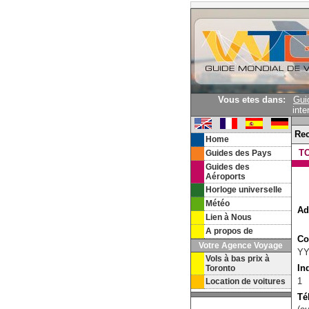
Vous etes dans:
Gui
inte
Re
Home
T
Guides des Pays
Guides des
Aéroports
Horloge universelle
Météo
Ad
Lien à Nous
A propos de
Co
Votre Agence Voyage
Y
Vols à bas prix à
In
Toronto
1
Location de voitures
Té