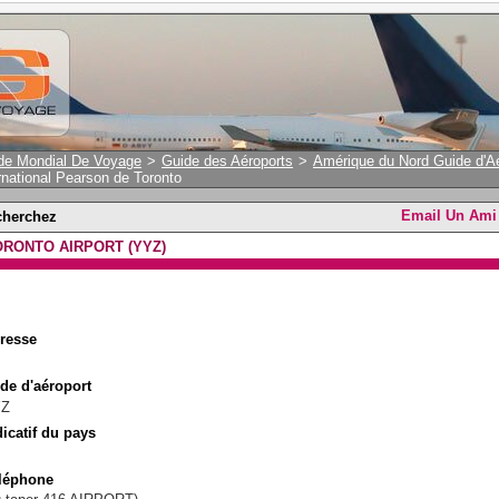
de Mondial De Voyage
>
Guide des Aéroports
>
Amérique du Nord Guide d'Aé
rnational Pearson de Toronto
Email Un Ami
cherchez
ORONTO AIRPORT (YYZ)
resse
de d'aéroport
YZ
dicatif du pays
léphone