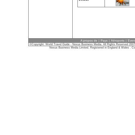
A propos de
|
Pays
|
Aéroports
|
Even
©Copyright: World Travel Guide - Nexus Business Media. All Rights Reserved 2007
Nexus Business Media Limited. Registered in England & Wales . C