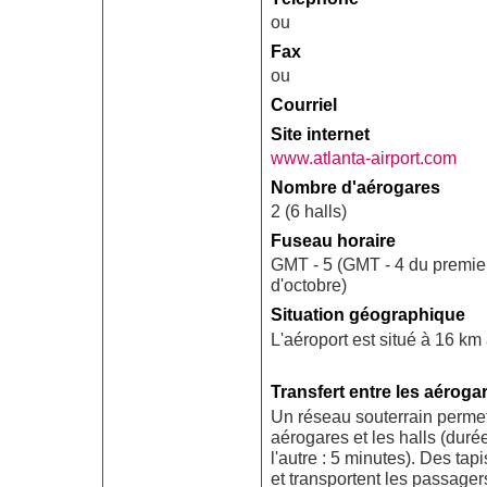
ou
Fax
ou
Courriel
Site internet
www.atlanta-airport.com
Nombre d'aérogares
2 (6 halls)
Fuseau horaire
GMT - 5 (GMT - 4 du premie
d'octobre)
Situation géographique
L'aéroport est situé à 16 km
Transfert entre les aéroga
Un réseau souterrain permet 
aérogares et les halls (dur
l'autre : 5 minutes). Des tap
et transportent les passagers