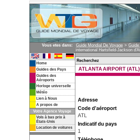
Vous etes dans:
Guide Mondial De Voyage
>
Guide
international Hartsfield-Jackson d'A
Recherchez
Home
ATLANTA AIRPORT (ATL)
Guides des Pays
Guides des
Aéroports
Horloge universelle
Météo
Lien à Nous
Adresse
A propos de
Code d'aéroport
Votre Agence Voyage
ATL
Vols à bas prix à
États-Unis
Indicatif du pays
Location de voitures
1
Téléphone