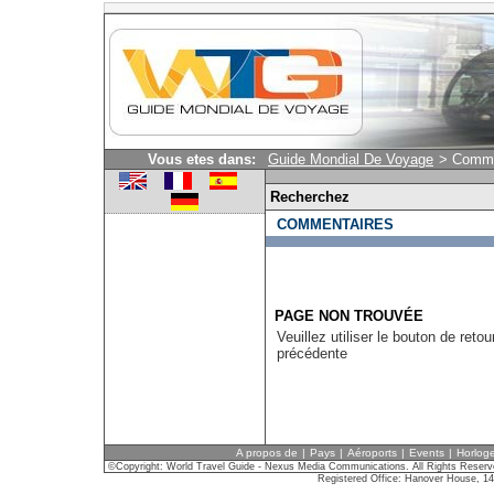
Vous etes dans:
Guide Mondial De Voyage
> Comme
Recherchez
COMMENTAIRES
PAGE NON TROUVÉE
Veuillez utiliser le bouton de reto
précédente
A propos de
|
Pays
|
Aéroports
|
Events
|
Horlog
©Copyright: World Travel Guide - Nexus Media Communications. All Rights Reser
Registered Office: Hanover House, 1