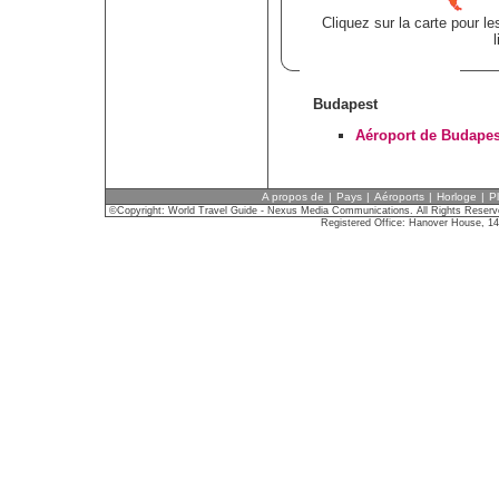
Cliquez sur la carte pour l
Budapest
Aéroport de Budapes
A propos de
|
Pays
|
Aéroports
|
Horloge
|
P
©Copyright: World Travel Guide - Nexus Media Communications. All Rights Reser
Registered Office: Hanover House, 1